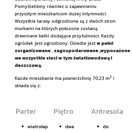
Pomyśleliśmy również o zapewnieniu
przyszłym mieszkańcom dużej intymności.
Wszystkie tarasy odgrodzone są z dwóch stron
murkami na których położone zostaną
drewniane belki dodające przytulności. Każdy
ogródek jest ogrodzony. Osiedle jest
w pełni
zorganizowane
,
zagospodarowane ,wyposażone
we wszystkie sieci w tym światłowodową i
deszczową.
2
Każde mieszkanie ma powierzchnię 70,23 m
i
składa się z:
Parter
Piętro
Antresola
wiatrołap
dwa
do