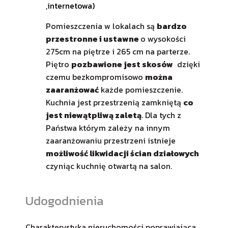
,internetowa)
Pomieszczenia w lokalach są
bardzo
przestronne i ustawne
o wysokości
275cm na piętrze i 265 cm na parterze.
Piętro
pozbawione jest skosów
dzięki
czemu bezkompromisowo
można
zaaranżować
każde pomieszczenie.
Kuchnia jest przestrzenią zamkniętą
co
jest niewątpliwą zaletą
. Dla tych z
Państwa którym zależy na innym
zaaranżowaniu przestrzeni istnieje
możliwość likwidacji ścian działowych
czyniąc kuchnię otwartą na salon.
Udogodnienia
Charakterystyka nieruchomości poprawiająca