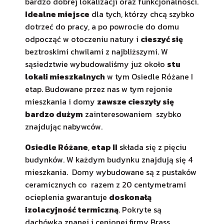
bardzo dobrej lokalizacji oraz funkcjonalności.
Idealne miejsce
dla tych, którzy chcą szybko
dotrzeć do pracy, a po powrocie do domu
odpocząć w otoczeniu natury i
cieszyć się
beztroskimi chwilami z najbliższymi. W
sąsiedztwie wybudowaliśmy już około
stu
lokali mieszkalnych
w tym Osiedle Różane I
etap. Budowane przez nas w tym rejonie
mieszkania i domy
zawsze cieszyły się
bardzo dużym
zainteresowaniem szybko
znajdując nabywców.
Osiedle Różane
,
etap II
składa się z pięciu
budynków. W każdym budynku znajdują się 4
mieszkania. Domy wybudowane są z pustaków
ceramicznych co razem z 20 centymetrami
ocieplenia gwarantuje
doskonałą
izolacyjność termiczną
. Pokryte są
dachówką znanej i cenionej firmy Brass.