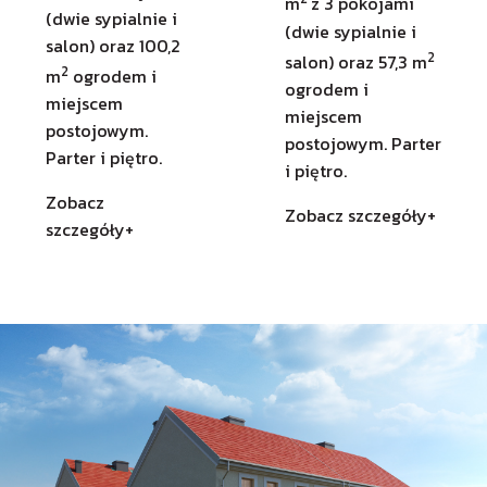
m
z 3 pokojami
(dwie sypialnie i
(dwie sypialnie i
salon) oraz 100,2
2
salon) oraz 57,3 m
2
m
ogrodem i
ogrodem i
miejscem
miejscem
postojowym.
postojowym. Parter
Parter i piętro.
i piętro.
Zobacz
Zobacz szczegóły+
szczegóły+