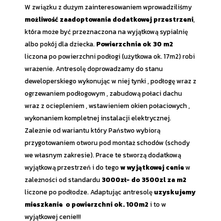
W związku z dużym zainteresowaniem wprowadziliśmy
możliwość zaadoptowania dodatkowej przestrzeni
,
która może być przeznaczona na wyjątkową sypialnię
albo pokój dla dziecka.
Powierzchnia ok 30 m2
liczona po powierzchni podłogi (użytkowa ok. 17m2) robi
wrażenie. Antresolę doprowadzamy do stanu
deweloperskiego wykonując w niej tynki , podłogę wraz z
ogrzewaniem podłogowym , zabudową połaci dachu
wraz z ociepleniem , wstawieniem okien połaciowych ,
wykonaniem kompletnej instalacji elektrycznej.
Zależnie od wariantu który Państwo wybiorą
przygotowaniem otworu pod montaż schodów (schody
we własnym zakresie). Prace te stworzą dodatkową
wyjątkową przestrzeń i do tego
w wyjątkowej cenie
w
zależności od standardu
3000zł- do 3500zl za m2
liczone po podłodze. Adaptując antresolę
uzyskujemy
mieszkanie o powierzchni ok. 100m2
i to w
wyjątkowej cenie!!!