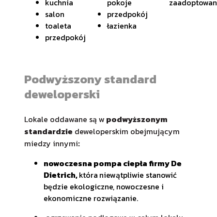
kuchnia
pokoje
zaadoptowan
salon
przedpokój
toaleta
łazienka
przedpokój
Podwyższony standard
deweloperski
Lokale oddawane są w
podwyższonym
standardzie
deweloperskim obejmującym
miedzy innymi
:
nowoczesna pompa ciepła firmy De
Dietrich,
która
niewątpliwie stanowić
będzie ekologiczne, nowoczesne i
ekonomiczne rozwiązanie.