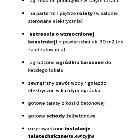
ogrzewanie podłogowe w całym lokalu
na parterze i piętrze
rolety
(w salonie
sterowane elektrycznie)
antresola o wzmocnionej
konstrukcji
o powierzchni ok. 30 m2 (do
zaadoptowania)
ogrodzone
ogródki z tarasami
do
każdego lokalu
zewnętrzny zawór wody i gniazdo
elektryczne w każdym ogródku
gotowe tarasy z kostki betonowej
gotowe
schody
żelbetonowe
rozprowadzone
instalacje
teletechniczne
(telewizyjna