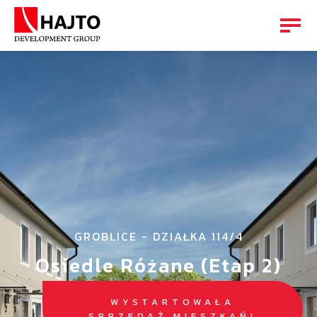
GROBLICE - DZIAŁKA 114/4
Osiedle Różane (Etap 2)
WYSTARTOWAŁA
SPRZEDAŻ MIESZKAŃ!