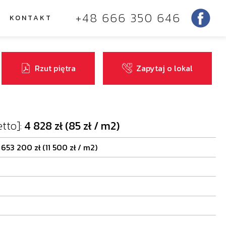
+48 666 350 646
KONTAKT
Rzut piętra
Zapytaj o lokal
tto]:
4 828 zł (85 zł / m2)
:
653 200 zł (11 500 zł / m2)