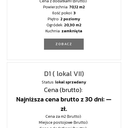
Cena z dodatkami (brutto):
Powierzchnia:
70,12
Ilość pokoi:
3
Piętro:
2 poziomy
Ogródek:
20,30
Kuchnia:
zamknięta
ZOBACZ
D1 ( lokal VII)
Status:
lokal sprzedany
Cena (brutto):
Najniższa cena brutto z 30 dni: —
zł.
Cena za m2 (brutto):
Miejsce postojowe (brutto):