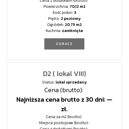
Cena z dodatkami (brutto):
Powierzchnia:
70,12
Ilość pokoi:
3
Piętro:
2 poziomy
Ogródek:
20,75
Kuchnia:
zamknięta
ZOBACZ
D2 ( lokal VIII)
Status:
lokal sprzedany
Cena (brutto):
Najniższa cena brutto z 30 dni: —
zł.
Cena za m2 (brutto):
Miejsce postojowe (brutto):
Cena z dodatkami (brutto):