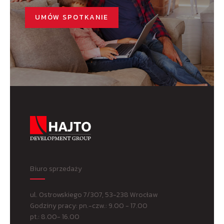
UMÓW SPOTKANIE
Biuro sprzedaży
ul. Ostrowskiego 7/307, 53-238 Wrocław
Godziny pracy: pn.-czw.: 9.00 - 17.00
pt.: 8.00- 16.00