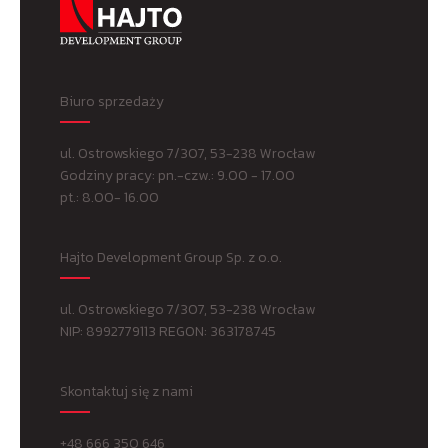
Biuro sprzedaży
ul. Ostrowskiego 7/307, 53-238 Wrocław
Godziny pracy: pn.-czw.: 9.00 - 17.00
pt.: 8.00- 16.00
Hajto Development Group Sp. z o.o.
ul. Ostrowskiego 7/307, 53-238 Wrocław
NIP: 8992779113 REGON: 363178745
Skontaktuj się z nami
+48 666 350 646