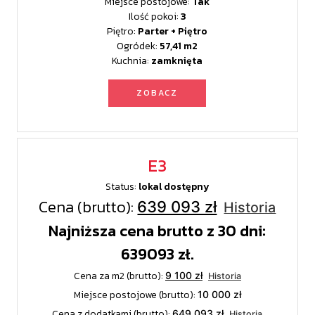
Miejsce postojowe:
Tak
Ilość pokoi:
3
Piętro:
Parter + Piętro
Ogródek:
57,41
Kuchnia:
zamknięta
ZOBACZ
E3
Status:
lokal dostępny
Cena (brutto):
639 093 zł
Historia
Najniższa cena brutto z 30 dni:
639093 zł.
Cena za m2 (brutto):
9 100 zł
Historia
Miejsce postojowe (brutto):
10 000 zł
Cena z dodatkami (brutto):
649 093 zł
Historia