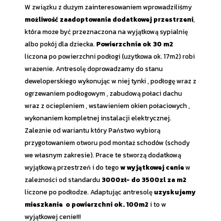
W związku z dużym zainteresowaniem wprowadziliśmy
możliwość zaadoptowania dodatkowej przestrzeni
,
która może być przeznaczona na wyjątkową sypialnię
albo pokój dla dziecka.
Powierzchnia ok 30 m2
liczona po powierzchni podłogi (użytkowa ok. 17m2) robi
wrażenie. Antresolę doprowadzamy do stanu
deweloperskiego wykonując w niej tynki , podłogę wraz z
ogrzewaniem podłogowym , zabudową połaci dachu
wraz z ociepleniem , wstawieniem okien połaciowych ,
wykonaniem kompletnej instalacji elektrycznej.
Zależnie od wariantu który Państwo wybiorą
przygotowaniem otworu pod montaż schodów (schody
we własnym zakresie). Prace te stworzą dodatkową
wyjątkową przestrzeń i do tego
w wyjątkowej cenie
w
zależności od standardu
3000zł- do 3500zl za m2
liczone po podłodze. Adaptując antresolę
uzyskujemy
mieszkanie o powierzchni ok. 100m2
i to w
wyjątkowej cenie!!!