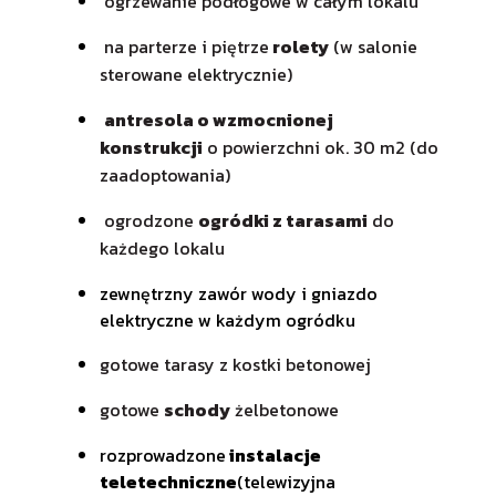
ogrzewanie podłogowe w całym lokalu
na parterze i piętrze
rolety
(w salonie
sterowane elektrycznie)
antresola o wzmocnionej
konstrukcji
o powierzchni ok. 30 m2 (do
zaadoptowania)
ogrodzone
ogródki z tarasami
do
każdego lokalu
zewnętrzny zawór wody i gniazdo
elektryczne w każdym ogródku
gotowe tarasy z kostki betonowej
gotowe
schody
żelbetonowe
rozprowadzone
instalacje
teletechniczne
(telewizyjna