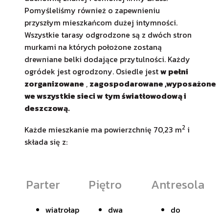
Pomyśleliśmy również o zapewnieniu
przyszłym mieszkańcom dużej intymności.
Wszystkie tarasy odgrodzone są z dwóch stron
murkami na których położone zostaną
drewniane belki dodające przytulności. Każdy
ogródek jest ogrodzony. Osiedle jest
w pełni
zorganizowane
,
zagospodarowane ,wyposażone
we wszystkie sieci w tym światłowodową i
deszczową.
2
Każde mieszkanie ma powierzchnię 70,23 m
i
składa się z:
Parter
Piętro
Antresola
wiatrołap
dwa
do