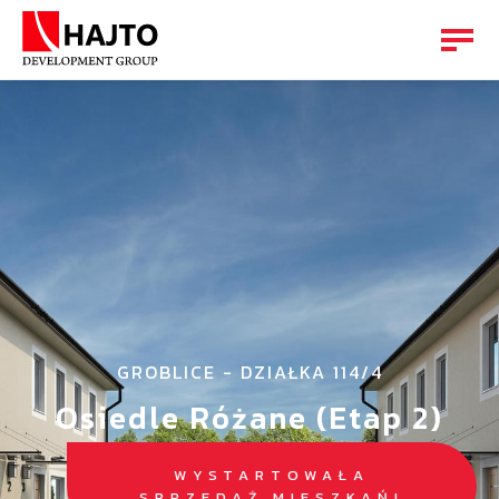
GROBLICE - DZIAŁKA 114/4
Osiedle Różane (Etap 2)
WYSTARTOWAŁA
SPRZEDAŻ MIESZKAŃ!