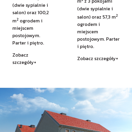
m
z 3 pokojami
(dwie sypialnie i
(dwie sypialnie i
salon) oraz 100,2
2
salon) oraz 57,3 m
2
m
ogrodem i
ogrodem i
miejscem
miejscem
postojowym.
postojowym. Parter
Parter i piętro.
i piętro.
Zobacz
Zobacz szczegóły+
szczegóły+