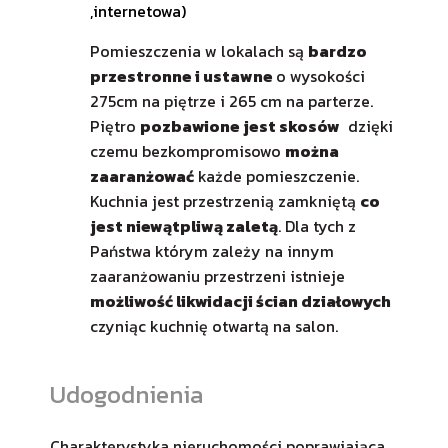
,internetowa)
Pomieszczenia w lokalach są
bardzo
przestronne i ustawne
o wysokości
275cm na piętrze i 265 cm na parterze.
Piętro
pozbawione jest skosów
dzięki
czemu bezkompromisowo
można
zaaranżować
każde pomieszczenie.
Kuchnia jest przestrzenią zamkniętą
co
jest niewątpliwą zaletą
. Dla tych z
Państwa którym zależy na innym
zaaranżowaniu przestrzeni istnieje
możliwość likwidacji ścian działowych
czyniąc kuchnię otwartą na salon.
Udogodnienia
Charakterystyka nieruchomości poprawiająca