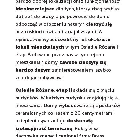
bardzo dobrej lokalizacji oraz funkcjonalności.
Idealne miejsce
dla tych, którzy chcą szybko
dotrzeć do pracy, a po powrocie do domu
odpocząć w otoczeniu natury i
cieszyć się
beztroskimi chwilami z najbliższymi. W
sąsiedztwie wybudowaliśmy już około
stu
lokali mieszkalnych
w tym Osiedle Różane I
etap. Budowane przez nas w tym rejonie
mieszkania i domy
zawsze cieszyły się
bardzo dużym
zainteresowaniem szybko
znajdując nabywców.
Osiedle Różane
,
etap II
składa się z pięciu
budynków. W każdym budynku znajdują się 4
mieszkania. Domy wybudowane są z pustaków
ceramicznych co razem z 20 centymetrami
ocieplenia gwarantuje
doskonałą
izolacyjność termiczną
. Pokryte są
dachówką znanej i cenionej firmy Brass.