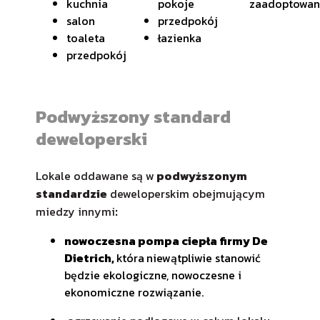
kuchnia
pokoje
zaadoptowan
salon
przedpokój
toaleta
łazienka
przedpokój
Podwyższony standard
deweloperski
Lokale oddawane są w
podwyższonym
standardzie
deweloperskim obejmującym
miedzy innymi
:
nowoczesna pompa ciepła firmy De
Dietrich,
która
niewątpliwie stanowić
będzie ekologiczne, nowoczesne i
ekonomiczne rozwiązanie.