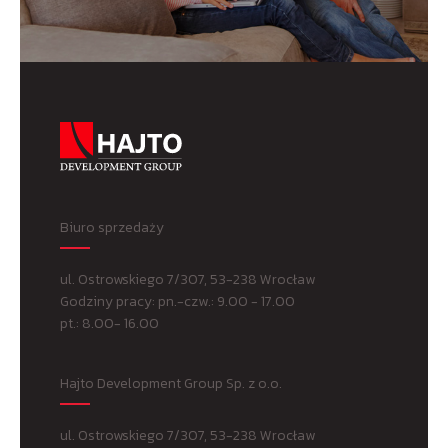
Biuro sprzedaży
ul. Ostrowskiego 7/307, 53-238 Wrocław
Godziny pracy: pn.-czw.: 9.00 - 17.00
pt.: 8.00- 16.00
Hajto Development Group Sp. z o.o.
ul. Ostrowskiego 7/307, 53-238 Wrocław