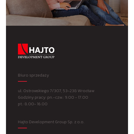
Biuro sprzedaży
ul. Ostrowskiego 7/307, 53-238 Wrocław
Godziny pracy: pn.-czw.: 9.00 - 17.00
pt.: 8.00- 16.00
Hajto Development Group Sp. z o.o.