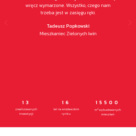
wręcz wymarzone. Wszystko, czego nam
istotny
trzeba jest w zasięgu ręki.
Tadeusz Popkowski
Mieszkaniec Zielonych Iwin
13
16
15500
zrealizowanych
lat na wrocławskim
2
m
wybudowanych
inwestycji
rynku
mieszkań