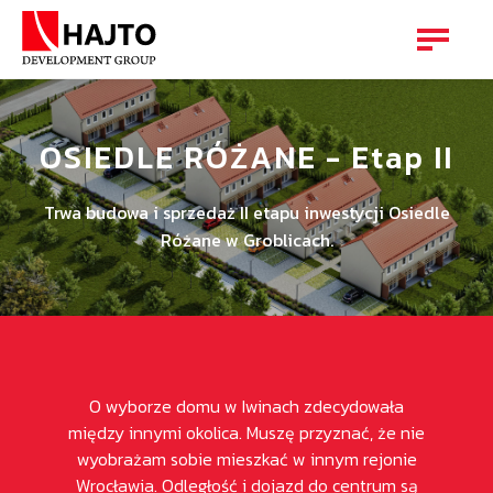
OSIEDLE RÓŻANE - Etap II
Trwa budowa i sprzedaż II etapu inwestycji Osiedle
Różane w Groblicach.
m Hajto.
O wyborze domu w Iwinach zdecydowała
Interes
iami i
między innymi okolica. Muszę przyznać, że nie
prz
ę go
wyobrażam sobie mieszkać w innym rejonie
nieruc
sza
Wrocławia. Odległość i dojazd do centrum są
było