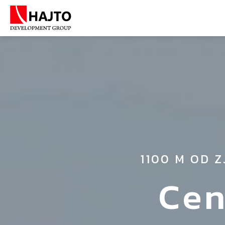
1100 M OD 
Cen