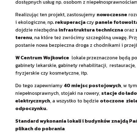
dostępnych usług np. osobom z niepełnosprawnościam
Realizując ten projekt, zastosujemy
nowoczesne
rozw
i ekologiczne, np
. rekuperacja
czy
panele fotowolt
dojdzie niezbędna
infrastruktura techniczna
oraz
terenu
, na które też zwrócimy szczególną uwagę. Pr
postanie nowa bezpieczna droga z chodnikami i przej
W Centrum Wojkowice
lokale
przeznaczone będą p
gabinety lekarskie, gabinety rehabilitacji, restauracje,
fryzjerskie czy kosmetyczne, itp.
Do tego zapewniamy
40 miejsc postojowych
, w tym
niepełnosprawnych, stojaki na rowery,
stacje do ła
elektrycznych
, a wszystko to będzie
otoczone ziele
odpoczynku.
Standard wykonania lokali i budynków znajdą Pa
plikach do pobrania