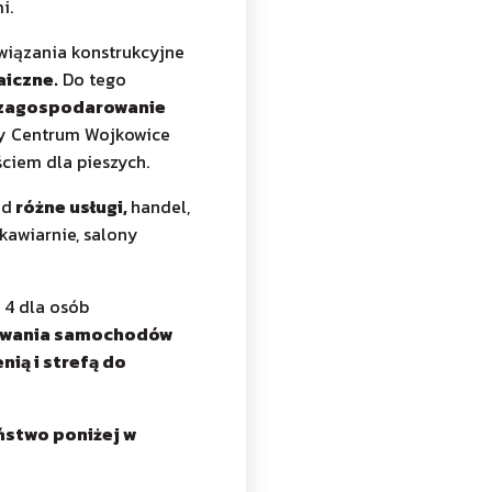
i.
iązania konstrukcyjne
aiczne.
Do tego
zagospodarowanie
zy Centrum Wojkowice
ściem dla pieszych.
od
różne usługi
,
handel,
 kawiarnie, salony
 4 dla osób
dowania samochodów
nią i strefą do
ństwo poniżej w