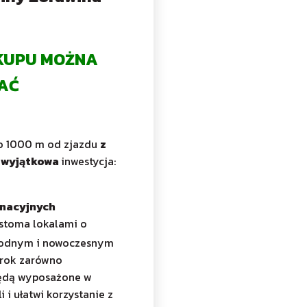
AKUPU MOŻNA
AĆ
ło 1000 m od zjazdu
z
e
wyjątkowa
inwestycja:
nacyjnych
stoma lokalami o
 modnym i nowoczesnym
wzrok zarówno
 będą wyposażone w
 i ułatwi korzystanie z