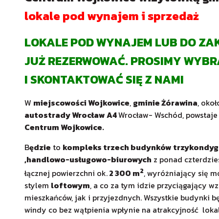
lokale pod wynajem i sprzedaż
LOKALE POD WYNAJEM LUB DO Z
JUŻ REZERWOWAĆ. PROSIMY WYBR
I SKONTAKTOWAĆ SIĘ Z NAMI
W
miejscowości Wojkowice
,
gminie Żórawina
, oko
autostrady Wrocław A4
Wrocław- Wschód, powstaj
Centrum Wojkowice.
B
ędzie
to
kompleks trzech budynków trzykondyg
,handlowo-usługowo-biurowych
z ponad czterdzie
2
łącznej powierzchni ok.
2 300 m
, wyróżniający się
stylem
loftowym
, a co za tym idzie przyciągający 
mieszkańców, jak i przyjezdnych. Wszystkie budynki
windy co bez wątpienia wpłynie na atrakcyjność lokali