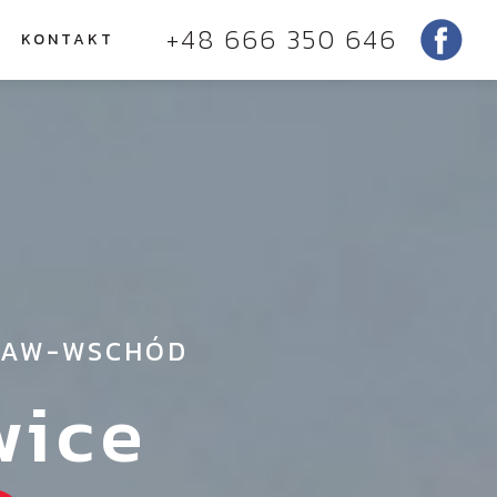
+48 666 350 646
KONTAKT
CŁAW-WSCHÓD
wice