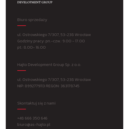
Biuro sprzedaży
ul. Ostrowskiego 7/307, 53-238 Wrocław
Godziny pracy: pn.-czw.: 9.00 - 17.00
pt.: 8.00- 16.00
Hajto Development Group Sp. z o.o.
ul. Ostrowskiego 7/307, 53-238 Wrocław
NIP: 8992779113 REGON: 363178745
Skontaktuj się z nami
+48 666 350 646
biuro@as-hajto.pl